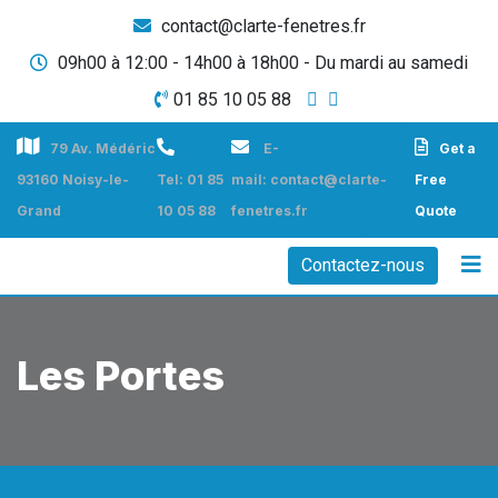
contact@clarte-fenetres.fr
09h00 à 12:00 - 14h00 à 18h00 - Du mardi au samedi
01 85 10 05 88
79 Av. Médéric
E-
Get a
93160 Noisy-le-
Tel: 01 85
mail: contact@clarte-
Free
Grand
10 05 88
fenetres.fr
Quote
Contactez-nous
Les Portes